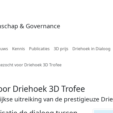
schap & Governance
euws
Kennis
Publicaties
3D prijs
Driehoek in Dialoog
ezocht voor Driehoek 3D Trofee
oor Driehoek 3D Trofee
lijkse uitreiking van de prestigieuze Dri
isatie de dialoog tussen