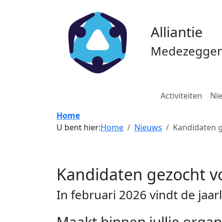
Alliantie
Medezeggen
Activiteiten
Ni
Home
U bent hier:
Home
Nieuws
Kandidaten g
Kandidaten gezocht v
In februari 2026 vindt de jaar
Maakt binnen jullie organ